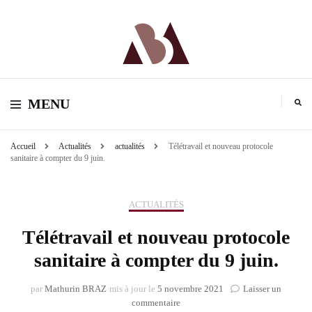
MB Avocat | Droit du travail à Toulouse
MB Avocat | Droit du
MENU
travail à Toulouse
Accueil
Actualités
actualités
Télétravail et nouveau protocole
sanitaire à compter du 9 juin.
ACTUALITÉS
Télétravail et nouveau protocole
sanitaire à compter du 9 juin.
par
Mathurin BRAZ
mis à jour le
5 novembre 2021
Laisser un
sur
commentaire