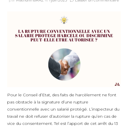
par
Mathurin BRAZ
le
1 juin 2023
Laisser un commentaire
La
rupt
conv
avec
un
salar
prot
harc
peut
elle
être
auto
Pour le Conseil d’Etat, des faits de harcèlement ne font
pas obstacle à la signature d’une rupture
conventionnelle avec un salarié protégé. L’inspecteur du
travail ne doit refuser d’autoriser la rupture qu’en cas de
vice du consentement. Tel est l’apport de cet arrêt du 13