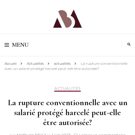
MB Avocat | Droit du travail à Toulouse
MB Avocat | Droit
MENU
du travail à
Accueil
Actualités
actualités
La rupture conventionnelle
Toulouse
avec un salarié protégé harcelé peut-elle être autorisée?
ACTUALITÉS
La rupture conventionnelle avec un
salarié protégé harcelé peut-elle
être autorisée?
sur