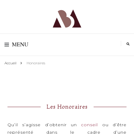
MB Avocat | Droit du travail à Toulouse
MB Avocat | Droit
MENU
du travail à
Accueil
Honoraires
Toulouse
Les Honoraires
Qu’il s’agisse d’obtenir un
conseil
ou d’être
représenté dans le cadre d’une