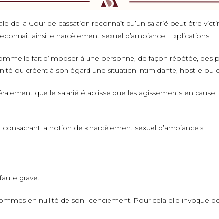
le de la Cour de cassation reconnaît qu’un salarié peut être vic
econnaît ainsi le harcèlement sexuel d’ambiance. Explications.
t comme le fait d’imposer à une personne, de façon répétée, d
gnité ou créent à son égard une situation intimidante, hostile ou 
énéralement que le salarié établisse que les agissements en cause
en consacrant la notion de « harcèlement sexuel d’ambiance ».
 faute grave.
ud’hommes en nullité de son licenciement. Pour cela elle invoque d