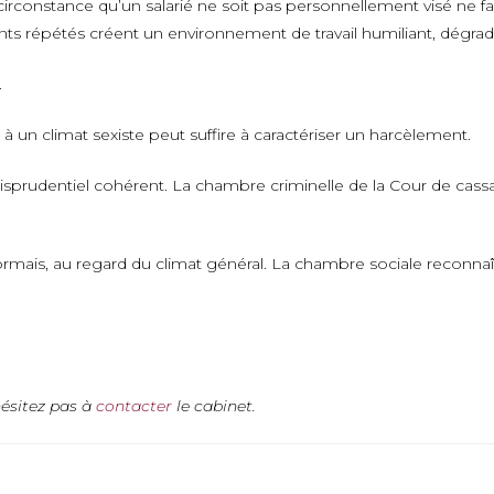
irconstance qu’un salarié ne soit pas personnellement visé ne fait
ts répétés créent un environnement de travail humiliant, dégrada
.
 à un climat sexiste peut suffire à caractériser un harcèlement.
isprudentiel cohérent. La chambre criminelle de la Cour de cassat
sormais, au regard du climat général. La chambre sociale reconna
ésitez pas à
contacter
le cabinet.