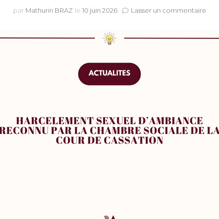
sur
par
Mathurin BRAZ
le
10 juin 2026
Laisser un commentaire
Le
har
sexu
d’a
rec
par
la
Cou
de
cass