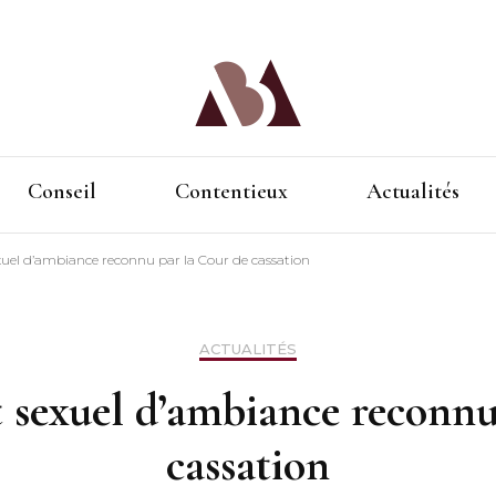
MB Avocat | Droit du travail à Toulouse
MB Avocat | Droit du tra
Conseil
Contentieux
Actualités
uel d’ambiance reconnu par la Cour de cassation
ACTUALITÉS
 sexuel d’ambiance reconnu
cassation